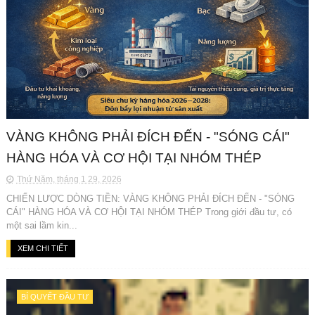
VÀNG KHÔNG PHẢI ĐÍCH ĐẾN - "SÓNG CÁI"
HÀNG HÓA VÀ CƠ HỘI TẠI NHÓM THÉP
Thứ Năm, tháng 1 29, 2026
CHIẾN LƯỢC DÒNG TIỀN: VÀNG KHÔNG PHẢI ĐÍCH ĐẾN - "SÓNG
CÁI" HÀNG HÓA VÀ CƠ HỘI TẠI NHÓM THÉP Trong giới đầu tư, có
một sai lầm kin...
XEM CHI TIẾT
BÍ QUYẾT ĐẦU TƯ