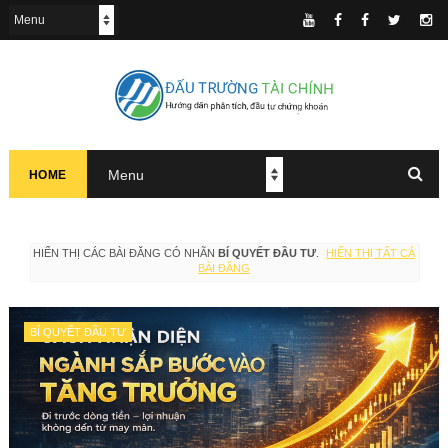
HOME
HIỂN THỊ CÁC BÀI ĐĂNG CÓ NHÃN
BÍ QUYẾT ĐẦU TƯ
.
HIỂN THỊ TẤT CẢ
BÀI ĐĂNG
BÍ QUYẾT ĐẦU TƯ