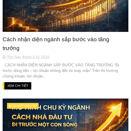
Cách nhận diện ngành sắp bước vào tăng
trưởng
Thứ Sáu, tháng 4 10, 2026
CÁCH NHẬN DIỆN NGÀNH SẮP BƯỚC VÀO TĂNG TRƯỞNG “Đi
trước dòng tiền – lợi nhuận không đến từ may mắn” Trên thị trường
chứng khoán, lợi nhuận...
XEM CHI TIẾT
BÍ QUYẾT ĐẦU TƯ