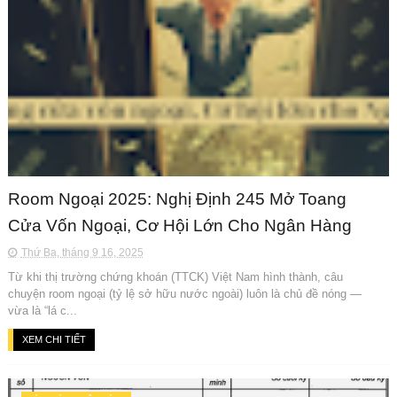
Room Ngoại 2025: Nghị Định 245 Mở Toang
Cửa Vốn Ngoại, Cơ Hội Lớn Cho Ngân Hàng
Thứ Ba, tháng 9 16, 2025
Từ khi thị trường chứng khoán (TTCK) Việt Nam hình thành, câu
chuyện room ngoại (tỷ lệ sở hữu nước ngoài) luôn là chủ đề nóng —
vừa là “lá c...
XEM CHI TIẾT