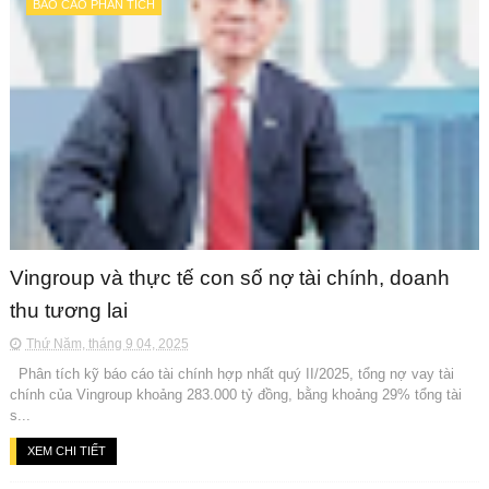
BÁO CÁO PHÂN TÍCH
Vingroup và thực tế con số nợ tài chính, doanh
thu tương lai
Thứ Năm, tháng 9 04, 2025
Phân tích kỹ báo cáo tài chính hợp nhất quý II/2025, tổng nợ vay tài
chính của Vingroup khoảng 283.000 tỷ đồng, bằng khoảng 29% tổng tài
s...
XEM CHI TIẾT