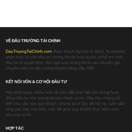
VỀ ĐẤU TRƯỜNG TÀI CHÍNH
DauTruongTaiChinh.com
được thành lập bởi từ 2013, là website
phân tích, tư vấn đầu tư chứng khoán trực tuyến và hỗ trợ nhà
đầu tư ra quyết định. Đội ngũ của chúng tôi là các chuyên gia,
chuyên viên tư vấn chứng khoán hàng đầu SSI!
KẾT NỐI VỐN & CƠ HỘI ĐẦU TƯ
Hãy khát khao nhiều hơn và luôn đặt mục tiêu lớn trong hoạt
động đầu tư cho tương lai của chính mình. Hãy cho chúng tôi
biết nhu cầu của quý khách, chúng tôi ở đây để hỗ trợ, luôn sẵn
lòng giải đáp mọi thắc mắc để giúp quý khách thực hiện mục
tiêu của mình.
HỢP TÁC