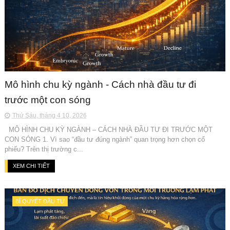
Mô hình chu kỳ ngành - Cách nhà đầu tư đi
trước một con sóng
Thứ Sáu, tháng 4 10, 2026
MÔ HÌNH CHU KỲ NGÀNH – CÁCH NHÀ ĐẦU TƯ ĐI TRƯỚC MỘT
CON SÓNG 1. Vì sao “đầu tư đúng ngành” quan trọng hơn chọn cổ
phiếu? Trên thị trường c...
XEM CHI TIẾT
BÍ QUYẾT ĐẦU TƯ