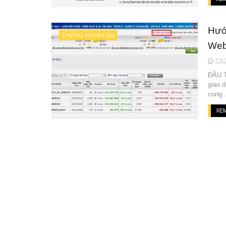
Hướ
CHỨNG KHOÁN SSI
Web
Chủ
ĐẦU T
giao 
cung .
XEM