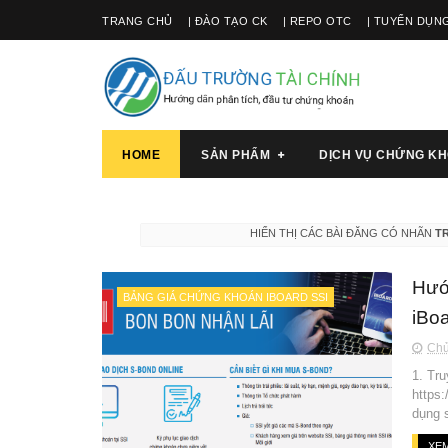
TRANG CHỦ
| ĐÀO TẠO CK
| REPO OTC
| TUYỂN DỤN
HOME
SẢN PHẨM
DỊCH VỤ CHỨNG K
HIỂN THỊ CÁC BÀI ĐĂNG CÓ NHÃN
TR
Hướ
BẢNG GIÁ CHỨNG KHOÁN IBOARD SSI
iBo
Chủ
1. Tru
https
dụng s
XEM